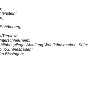
;
tenstein;
n;
 Schömberg;
;
n/Treptow;
terschleißheim;
lfahrtspflege, Abteilung Wohlfahrtsmarken, Köln;
o. KG, Wiesbaden;
im-Bissingen;