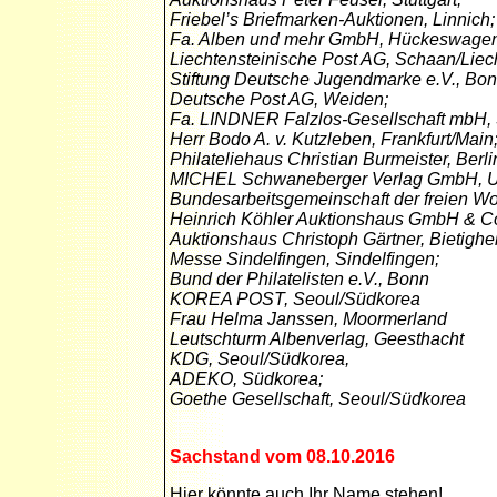
Friebel’s Briefmarken-Auktionen, Linnich;
Fa. Alben und mehr GmbH, Hückeswagen
Liechtensteinische Post AG, Schaan/Liech
Stiftung Deutsche Jugendmarke e.V., Bon
Deutsche Post AG, Weiden;
Fa. LINDNER Falzlos-Gesellschaft mbH,
Herr Bodo A. v. Kutzleben, Frankfurt/Main
Philateliehaus Christian Burmeister, Berli
MICHEL Schwaneberger Verlag GmbH, Un
Bundesarbeitsgemeinschaft der freien Woh
Heinrich Köhler Auktionshaus GmbH & C
Auktionshaus Christoph Gärtner, Bietighe
Messe Sindelfingen, Sindelfingen;
Bund der Philatelisten e.V., Bonn
KOREA POST, Seoul/Südkorea
Frau Helma Janssen, Moormerland
Leutschturm Albenverlag, Geesthacht
KDG, Seoul/Südkorea,
ADEKO, Südkorea;
Goethe Gesellschaft, Seoul/Südkorea
Sachstand vom 08.10.2016
Hier könnte auch Ihr Name stehen!