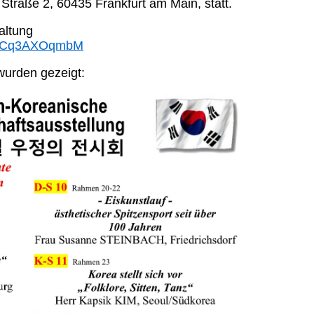
Straße 2, 60435 Frankfurt am Main, statt.
altung
v=FCq3AXOqmbM
urden gezeigt: